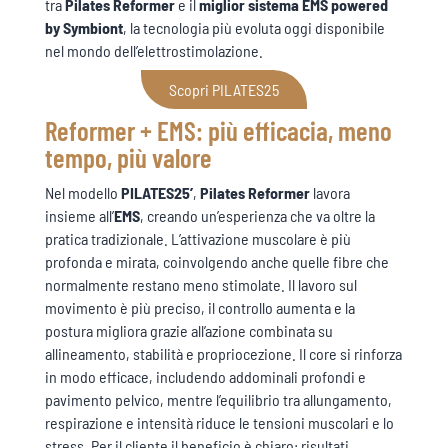
tra
Pilates Reformer
e il
miglior sistema
EMS
powered
by
Symbiont
, la tecnologia più evoluta oggi disponibile
nel mondo dell’elettrostimolazione.
Scopri PILATES25
Reformer + EMS: più efficacia, meno
tempo, più valore
Nel modello
PILATES25’
,
Pilates Reformer
lavora
insieme all’
EMS
, creando un’esperienza che va oltre la
pratica tradizionale. L’attivazione muscolare è più
profonda e mirata, coinvolgendo anche quelle fibre che
normalmente restano meno stimolate. Il lavoro sul
movimento è più preciso, il controllo aumenta e la
postura migliora grazie all’azione combinata su
allineamento, stabilità e propriocezione. Il core si rinforza
in modo efficace, includendo addominali profondi e
pavimento pelvico, mentre l’equilibrio tra allungamento,
respirazione e intensità riduce le tensioni muscolari e lo
stress. Per il cliente il beneficio è chiaro: risultati